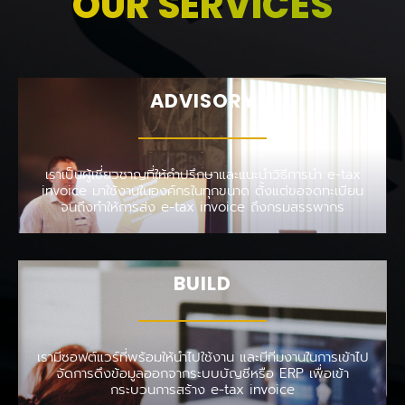
OUR SERVICES
ADVISORY
เราเป็นผู้เชี่ยวชาญที่ให้คำปรึกษาและแนะนำวิธีการนำ e-tax
invoice มาใช้งานในองค์กรในทุกขนาด ตั้งแต่ขอจดทะเบียน
จนถึงทำให้การส่ง e-tax invoice ถึงกรมสรรพากร
BUILD
เรามีซอฟต์แวร์ที่พร้อมให้นำไปใช้งาน และมีทีมงานในการเข้าไป
จัดการดึงข้อมูลออกจากระบบบัญชีหรือ ERP เพื่อเข้า
กระบวนการสร้าง e-tax invoice