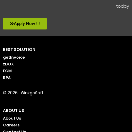
today
Apply Now !!!
BEST SOLUTION
getInvoice
zDOX
ECM
RPA
© 2026 . GinkgoSoft
ABOUT US
About Us
Careers
Contact Us